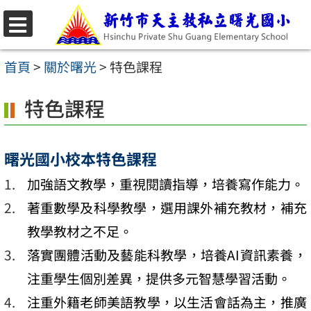
跳
至
選
主
單
首頁
>
關於曙光
>
特色課程
要
特色課程
內
容
區
曙光國小校本特色課程
加強語文教學，重視閱讀指導，培養寫作能力。
著重數學及科學教學，選用課外補充教材，補充
教學教材之不足。
落實團體活動及藝能科教學，培養AI資訊素養，
注重學生個別差異，提供多元智慧學習活動。
注重外籍老師美語教學，以生活會話為主，推廣