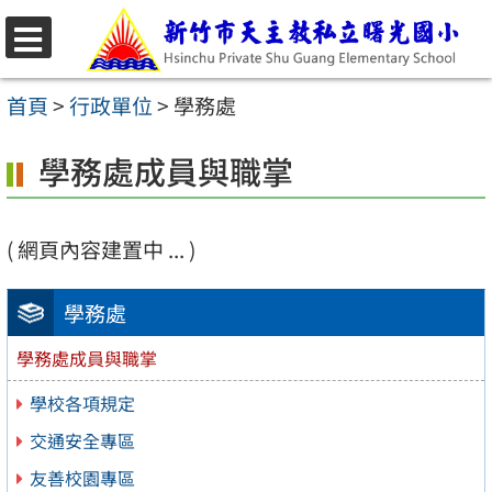
跳
至
選
主
單
首頁
>
行政單位
>
學務處
要
學務處成員與職掌
內
容
區
( 網頁內容建置中 ... )
學務處
學務處成員與職掌
學校各項規定
交通安全專區
友善校園專區