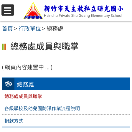
跳
至
選
主
單
首頁
>
行政單位
>
總務處
要
總務處成員與職掌
內
容
區
( 網頁內容建置中 ... )
總務處
總務處成員與職掌
各級學校及幼兒園防汛作業流程說明
捐款方式