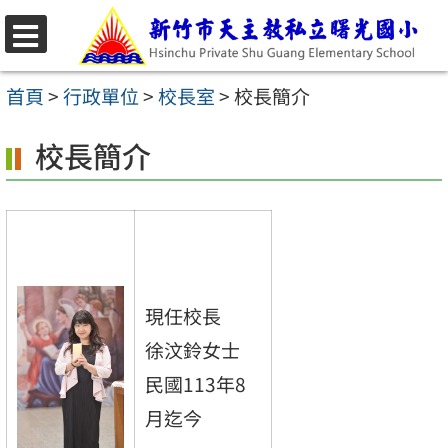
跳
至
選
主
單
首頁
>
行政單位
>
校長室
>
校長簡介
要
校長簡介
內
容
區
現任校長
徐汶鈴女士
民國113年8
月迄今