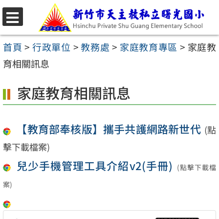
跳
至
選
主
單
首頁
>
行政單位
>
教務處
>
家庭教育專區
>
家庭教
要
育相關訊息
內
家庭教育相關訊息
容
區
【教育部奉核版】攜手共護網路新世代
(點
擊下載檔案)
兒少手機管理工具介紹v2(手冊)
(點擊下載檔
案)