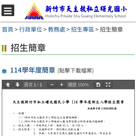
跳
至
選
主
單
首頁
>
行政單位
>
教務處
>
招生專區
>
招生簡章
要
招生簡章
內
容
區
114學年度簡章
(點擊下載檔案)
頁次
1
/
1
縮放
100%