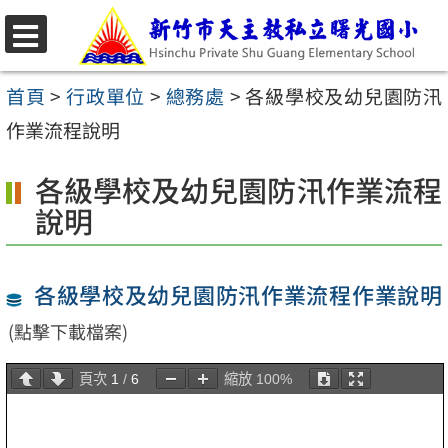
跳
至
選
主
單
首頁
>
行政單位
>
總務處
>
各級學校及幼兒園防汛
要
作業流程說明
內
各級學校及幼兒園防汛作業流程
容
說明
區
各級學校及幼兒園防汛作業流程作業說明
(點擊下載檔案)
頁次
1
/
6
縮放
100%