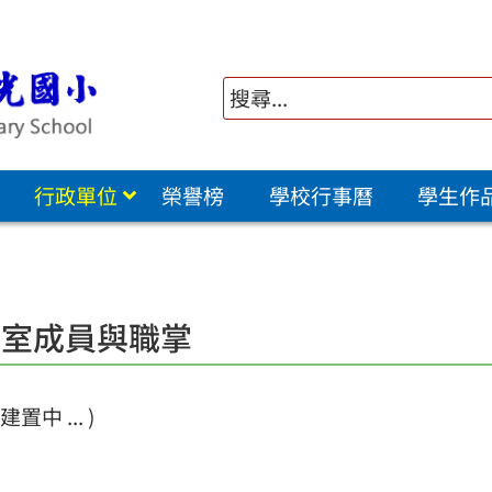
行政單位
榮譽榜
學校行事曆
學生作
導室成員與職掌
置中 ... )