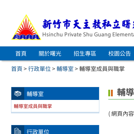
跳
至
主
要
內
首頁
關於曙光
招生專區
校園公告
容
區
首頁
>
行政單位
>
輔導室
>
輔導室成員與職掌
輔
輔導室
輔導室成員與職掌
( 網頁內容建
行政單位