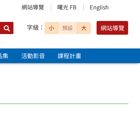
網站導覽
曙光 FB
English
字級：
送出
網站導覽
小
預設
大
搜
尋：
品集
活動影音
課程計畫