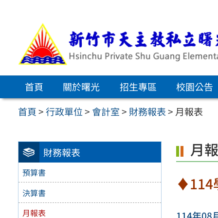
跳
至
主
要
內
首頁
關於曙光
招生專區
校園公告
容
區
首頁
>
行政單位
>
會計室
>
財務報表
>
月報表
月
財務報表
預算書
♦11
決算書
月報表
114年08