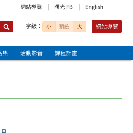
網站導覽
曙光 FB
English
字級：
送出
網站導覽
小
預設
大
搜
尋：
品集
活動影音
課程計畫
1月