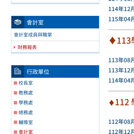
114年12
115年04
會計室
會計室成員與職掌
♦11
財務報表
113年08
113年12
行政單位
114年04
校長室
教務處
11
♦
學務處
總務處
112年08
輔導室
112年12
會計室