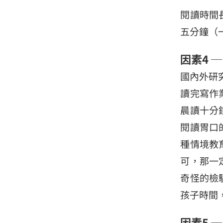
閱讀時間
五分鐘（
因素4 
國內外研
讀完寫作
晨讀十分
閱讀胃口
種情境教
可，那一
奇怪的檢
孩子時間
因素5 