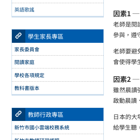
英語歌謠
因素1 
老師是閱
參與，遵
學生家長專區
家長委員會
老師要避
會使得學
閱讀家庭
學校各項規定
因素2 
教科書版本
雖然晨讀
啟動晨讀
教師行政專區
日本的大
給學生聽
新竹市國小雲端校務系統