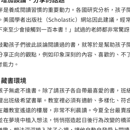
伴是養成閱讀習慣的重要動力。各國研究分析，孩子
。美國學者出版社（Scholastic）網站因此建議
下來至少會接觸到一百本書！」試過的老師都非常驚訝
鼓勵孩子們彼此談論閱讀過的書，就等於是幫助孩子
分享正向的觀點，例如印象深刻的內容、喜歡的、不
考能力。
─ 藏書環境
孩子無處不逢書。除了請孩子各自帶最喜愛的書，班
理出班級希望書單。教室裡必須有適齡、多樣化、符
在離教室遙遠的樓層，非常不利晨讀。今夏全台最賣
並在夢境中植入想法，悄悄搭造起日後行為改變的橋
樂趣、想法深深植入孩子心裡，讓他自動自發愛上閱讀