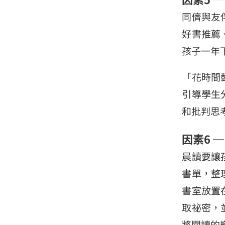
同儕與友
好書推薦
孩子一年
「花時間
引導學生
和批判思
因素6 
晨讀要讓
書單，整
書室放置
取祕密，
將閱讀的