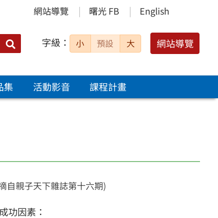
網站導覽
曙光 FB
English
字級：
送出
網站導覽
小
預設
大
搜
尋：
品集
活動影音
課程計畫
(摘自親子天下雜誌第十六期)
成功因素：