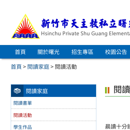
跳
至
主
要
內
首頁
關於曙光
招生專區
校園公告
容
區
首頁
>
閱讀家庭
>
閱讀活動
閱
閱讀家庭
閱讀書單
閱讀活動
晨讀十分
學生作品