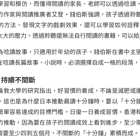
學習和模仿，而懂得閱讀的家長、老師可以透過唸讀
的作家與閱讀推廣者艾登‧錢伯斯強調，孩子透過聆
的方法、發現文字的戲劇效果，還可以學習如何詮釋
太大的壓力。透過聆聽還無法自行閱讀的書籍，可以給
為唸讀故事，只適用於年幼的孩子。錢伯斯在書中主
在唸讀長篇故事、小說時，必須選擇自成一格的段落，
─ 持續不間斷
倫敦大學的研究指出，好習慣的養成，不論是減肥或
。這也是為什麼日本推動晨讀十分鐘時，要以「十分
簡單容易達成的目標門檻，日復一日養成習慣。香港
的推動，因為要在孩子的閱讀成效上看到進步，至少
需要至少四到五個月，不間斷的「十分鐘」累積而成。