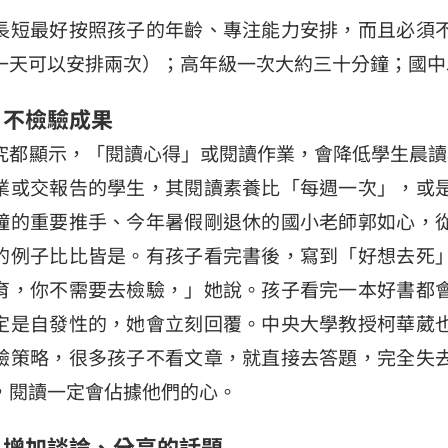
長短最好按照孩子的年齡、專注能力安排，而且必須
一天可以安排兩次）；高年級一次大約三十分鐘；國中
─ 不檢驗成果
究都顯示，「閱讀心得」或閱讀作業，會降低學生晨讀與
業或交報告的學生，其閱讀素養比「每週一次」，或
鐘的重要推手、今年暑假剛退休的國小老師郭如心，
的例子比比皆是。有孩子看完書後，寫到「好想去死
育，你不需要去檢驗，」她說。孩子看完一本好書都
定是自發性的，她會立刻回覆。中央大學教授柯華葳
驗策略，很多孩子不看文章，就直接去答題，完全失
，閱讀一定會佔據他們的心。
─ 增加談論、分享的話題