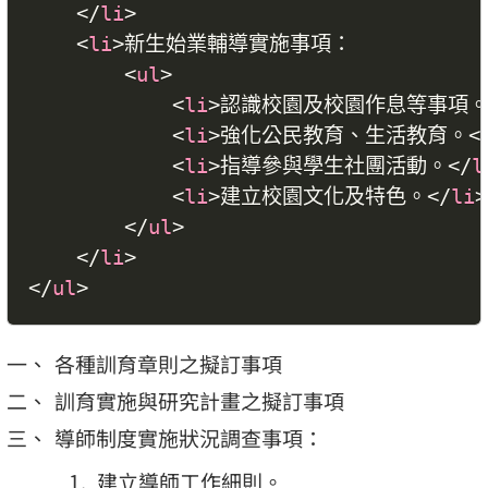
</
li
>
<
li
>
新生始業輔導實施事項：

<
ul
>
<
li
>
認識校園及校園作息等事項
<
li
>
強化公民教育、生活教育。
<
<
li
>
指導參與學生社團活動。
</
l
<
li
>
建立校園文化及特色。
</
li
>
</
ul
>
</
li
>
</
ul
>
各種訓育章則之擬訂事項
訓育實施與研究計畫之擬訂事項
導師制度實施狀況調查事項：
建立導師工作細則。