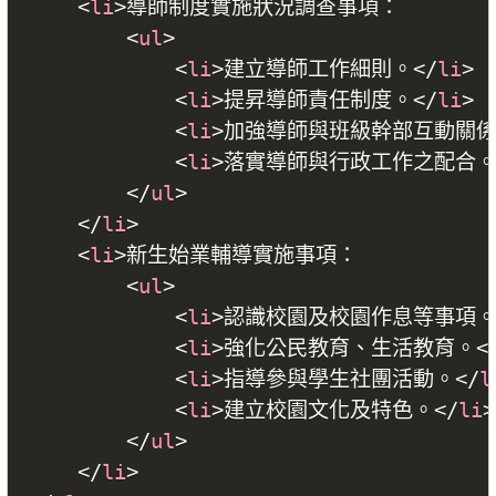
<
li
>
導師制度實施狀況調查事項：

<
ul
>
<
li
>
建立導師工作細則。
</
li
>
<
li
>
提昇導師責任制度。
</
li
>
<
li
>
加強導師與班級幹部互動關
<
li
>
落實導師與行政工作之配合
</
ul
>
</
li
>
<
li
>
新生始業輔導實施事項：

<
ul
>
<
li
>
認識校園及校園作息等事項
<
li
>
強化公民教育、生活教育。
<
<
li
>
指導參與學生社團活動。
</
l
<
li
>
建立校園文化及特色。
</
li
>
</
ul
>
</
li
>