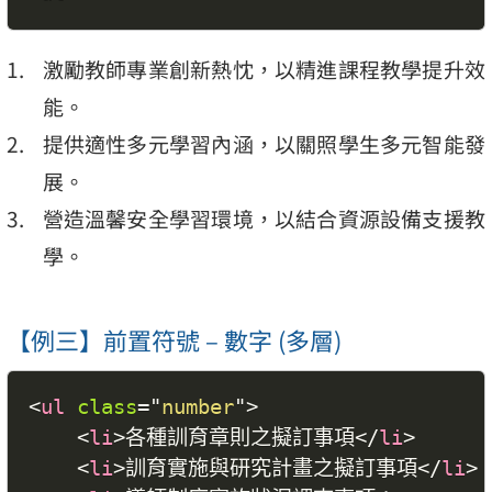
激勵教師專業創新熱忱，以精進課程教學提升效
能。
提供適性多元學習內涵，以關照學生多元智能發
展。
營造溫馨安全學習環境，以結合資源設備支援教
學。
【例三】前置符號 – 數字 (多層)
<
ul
class
=
"
number
"
>
<
li
>
各種訓育章則之擬訂事項
</
li
>
<
li
>
訓育實施與研究計畫之擬訂事項
</
li
>