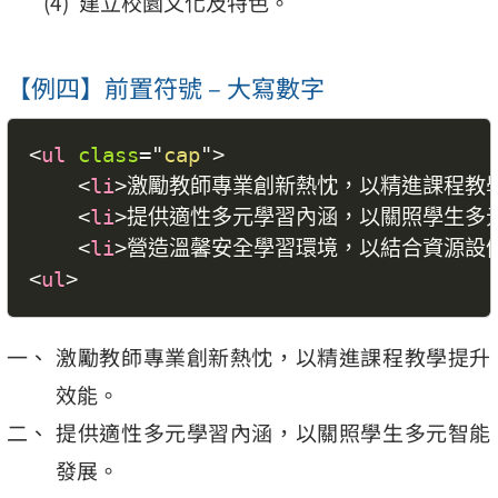
建立校園文化及特色。
【例四】前置符號 – 大寫數字
<
ul
class
=
"
cap
"
>
<
li
>
激勵教師專業創新熱忱，以精進課程教
<
li
>
提供適性多元學習內涵，以關照學生多
<
li
>
營造溫馨安全學習環境，以結合資源設
<
ul
>
激勵教師專業創新熱忱，以精進課程教學提升
效能。
提供適性多元學習內涵，以關照學生多元智能
發展。