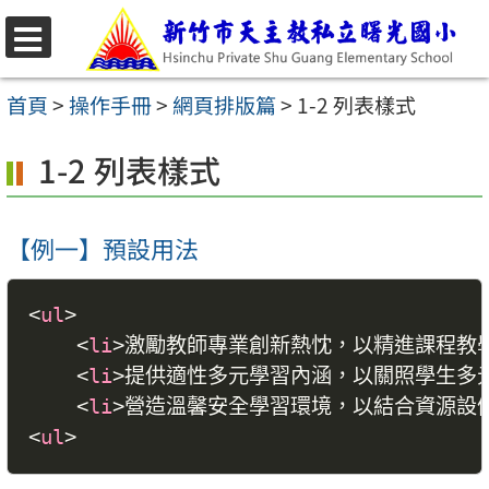
跳
至
選
主
單
首頁
>
操作手冊
>
網頁排版篇
>
1-2 列表樣式
要
1-2 列表樣式
內
容
區
【例一】預設用法
<
ul
>
<
li
>
激勵教師專業創新熱忱，以精進課程教
<
li
>
提供適性多元學習內涵，以關照學生多
<
li
>
營造溫馨安全學習環境，以結合資源設
<
ul
>