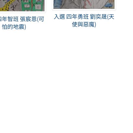
入選 四年勇班 劉奕晟(天
四年智班 張宸恩(可
使與惡魔)
怕的地震)