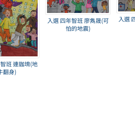
入選 
入選 四年智班 廖雋晟(可
怕的地震)
智班 連鉫堉(地
牛翻身)