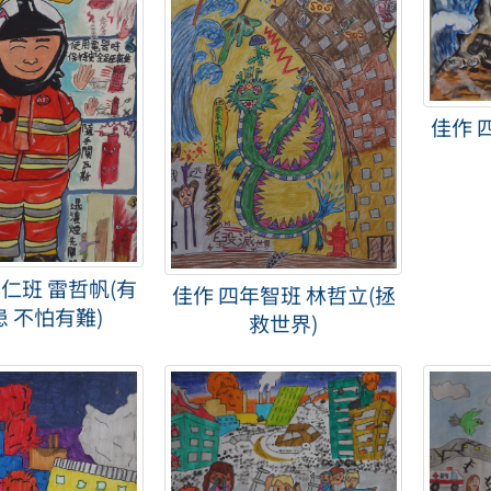
佳作 
仁班 雷哲帆(有
佳作 四年智班 林哲立(拯
 不怕有難)
救世界)