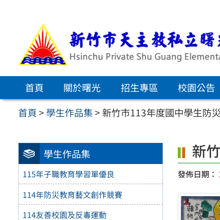
跳
至
主
要
內
首頁
關於曙光
招生專區
校園公告
容
區
首頁
>
學生作品集
>
新竹市113年度國中學生防
新竹
學生作品集
發佈日期：
115年子職教育學習單優良
114年防災教育藝文創作競賽
114友善校園及反毒運動