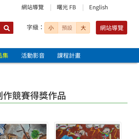
網站導覽
曙光 FB
English
字級：
送出
網站導覽
小
預設
大
搜
尋：
品集
活動影音
課程計畫
創作競賽得獎作品