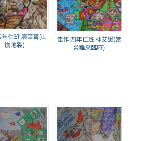
四年仁班 廖莘甯(山
佳作 四年仁班 林艾諼(當
崩地裂)
災難來臨時)