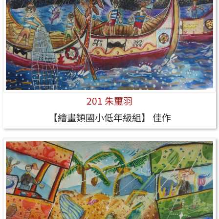
201 朱璽羽
【繪畫類國小低年級組】 佳作