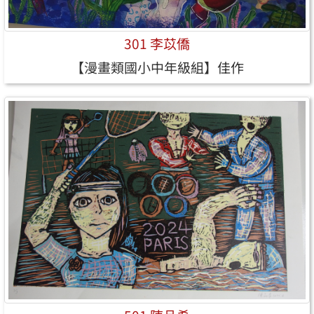
301 李苡僑
【漫畫類國小中年級組】佳作