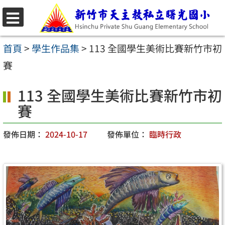
跳
至
選
主
單
首頁
>
學生作品集
>
113 全國學生美術比賽新竹市初
要
賽
內
113 全國學生美術比賽新竹市初
容
賽
區
發佈日期：
2024-10-17
發佈單位：
臨時行政