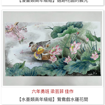
【漫畫類高年級組】遺跡花園的晨光
六年勇班 梁芸菲 佳作
【水墨類高年級組】鴛鴦戲水蓮花間