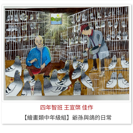
四年智班 王宣棨 佳作
【繪畫類中年級組】爺孫與鴿的日常