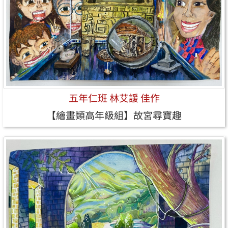
五年仁班 林艾諼 佳作
【繪畫類高年級組】故宮尋寶趣