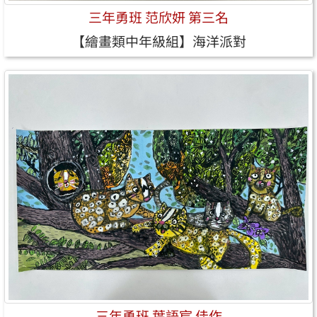
三年勇班 范欣妍 第三名
【繪畫類中年級組】海洋派對
三年勇班 葉語宸 佳作