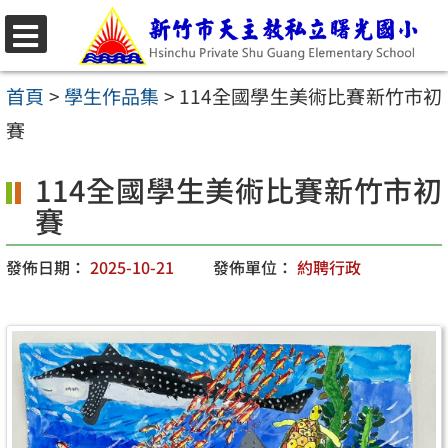
跳
至
選
主
單
首頁
>
學生作品集
>
114全國學生美術比賽新竹市初
要
賽
內
114全國學生美術比賽新竹市初
容
賽
區
發佈日期：
2025-10-21
發佈單位：
約聘行政