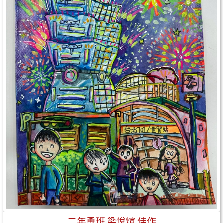
二年勇班 梁悅煊 佳作