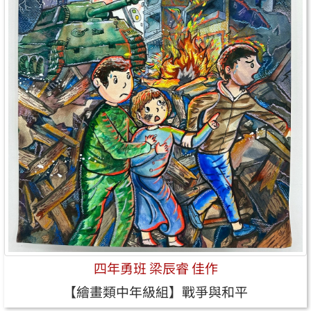
四年勇班 梁辰睿 佳作
【繪畫類中年級組】戰爭與和平