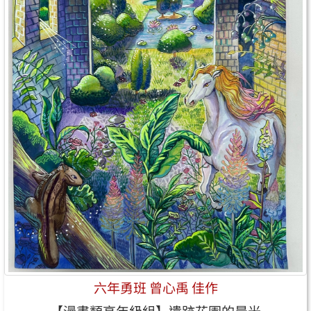
六年勇班 曾心禹 佳作