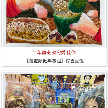
二年勇班 蔡宛秀 佳作
【繪畫類低年級組】粽香回憶