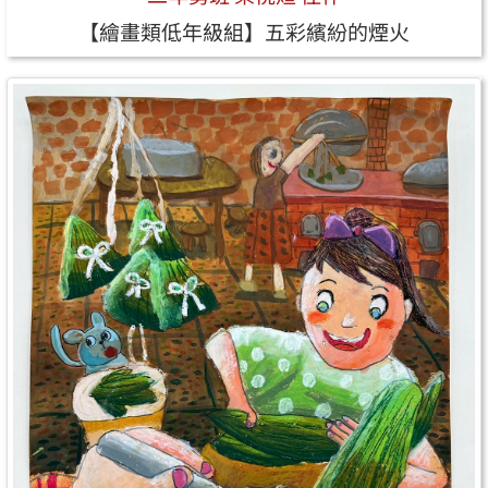
【繪畫類低年級組】五彩繽紛的煙火