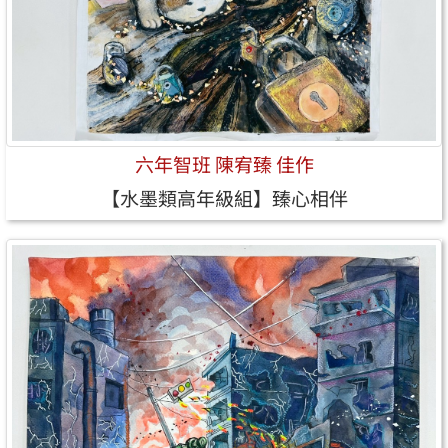
六年智班 陳宥臻 佳作
【水墨類高年級組】臻心相伴