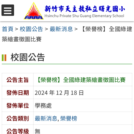
跳
至
選
主
單
首頁
>
校園公告
>
最新消息
>
【榮譽榜】全國綠建
要
築繪畫徵圖比賽
內
校園公告
容
區
公告主旨
【榮譽榜】全國綠建築繪畫徵圖比賽
發佈日期
2024 年 12 月 18 日
發佈單位
學務處
公告類別
最新消息
,
榮譽榜
公告等級
無