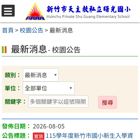
跳
至
選
主
單
首頁
>
校園公告
>
最新消息
要
最新消息
內
- 校園公告
容
區
類別：
單位：
送
關鍵字：
出
2026-08-05
115學年度新竹市國小新生入學資
置頂