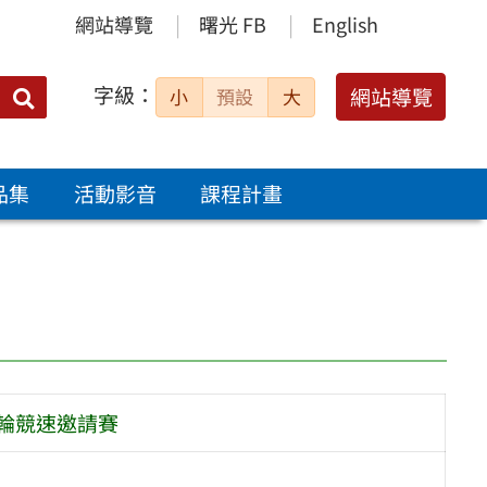
網站導覽
曙光 FB
English
字級：
送出
網站導覽
小
預設
大
搜
尋：
品集
活動影音
課程計畫
輪競速邀請賽