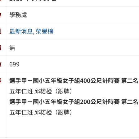
位
學務處
別
最新消息
,
榮譽榜
級
無
數
699
容
選手甲－國小五年級女子組400
公尺計時賽
第二名
五年仁班 邱楉椏（銀牌）
選手甲－國小五年級女子組200
公尺計時賽
第二名
五年仁班 邱楉椏（銀牌）