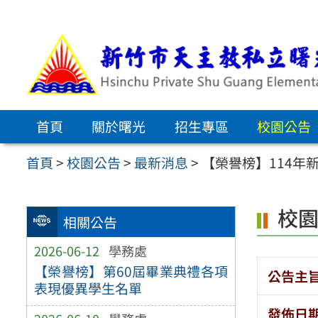
跳
至
主
要
內
首頁
關於曙光
招生專區
校園公告
容
區
首頁
>
校園公告
>
最新消息
>
【榮譽榜】114年
校
相關公告
2026-06-12
學務處
【榮譽榜】第60屆畢業典禮各項
公告主
表現優異學生名單
發佈日