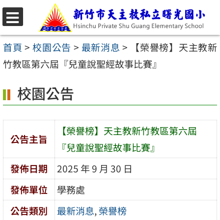
跳
至
選
主
單
首頁
>
校園公告
>
最新消息
>
【榮譽榜】天主教新
要
竹教區第六屆『兒童說聖經故事比賽』
內
校園公告
容
區
【榮譽榜】天主教新竹教區第六屆
公告主旨
『兒童說聖經故事比賽』
發佈日期
2025 年 9 月 30 日
發佈單位
學務處
公告類別
最新消息
,
榮譽榜