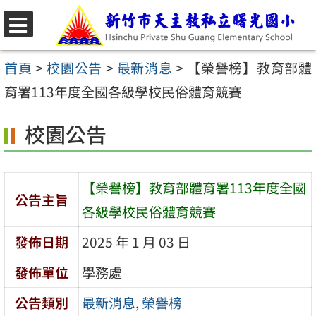
跳
至
選
主
單
首頁
>
校園公告
>
最新消息
>
【榮譽榜】教育部體
要
育署113年度全國各級學校民俗體育競賽
內
校園公告
容
區
【榮譽榜】教育部體育署113年度全國
公告主旨
各級學校民俗體育競賽
發佈日期
2025 年 1 月 03 日
發佈單位
學務處
公告類別
最新消息
,
榮譽榜