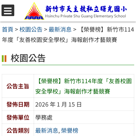
跳
至
選
主
單
首頁
>
校園公告
>
最新消息
>
【榮譽榜】新竹市114
要
年度「友善校園安全學校」海報創作才藝競賽
內
校園公告
容
區
【榮譽榜】新竹市114年度「友善校園
公告主旨
安全學校」海報創作才藝競賽
發佈日期
2026 年 1 月 15 日
發佈單位
學務處
公告類別
最新消息
,
榮譽榜