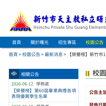
跳
至
主
要
內
首頁
關於曙光
招生專區
校園公告
容
區
首頁
>
校園公告
>
最新消息
>
【榮譽榜】新竹市1
校
相關公告
2026-06-12
學務處
【榮譽榜】第60屆畢業典禮各項
公告主
表現優異學生名單
發佈日