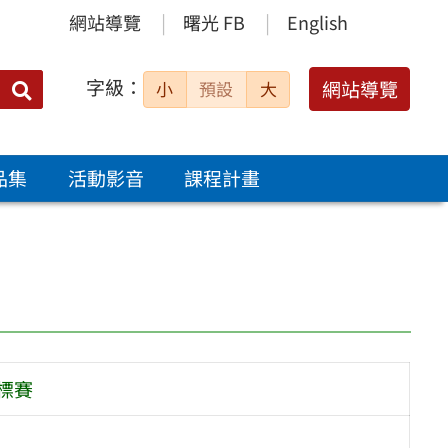
網站導覽
曙光 FB
English
字級：
送出
網站導覽
小
預設
大
搜
尋：
品集
活動影音
課程計畫
標賽