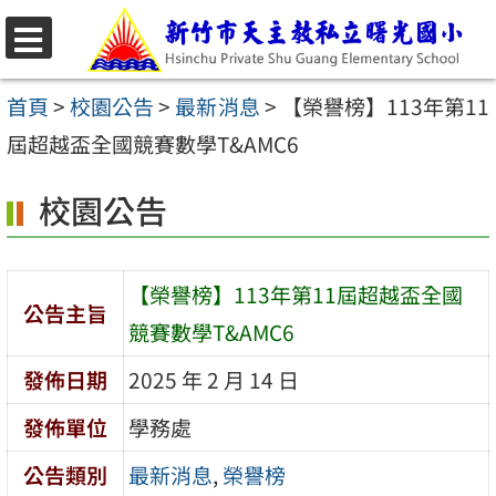
跳
至
選
主
單
首頁
>
校園公告
>
最新消息
>
【榮譽榜】113年第11
要
屆超越盃全國競賽數學T&AMC6
內
校園公告
容
區
【榮譽榜】113年第11屆超越盃全國
公告主旨
競賽數學T&AMC6
發佈日期
2025 年 2 月 14 日
發佈單位
學務處
公告類別
最新消息
,
榮譽榜