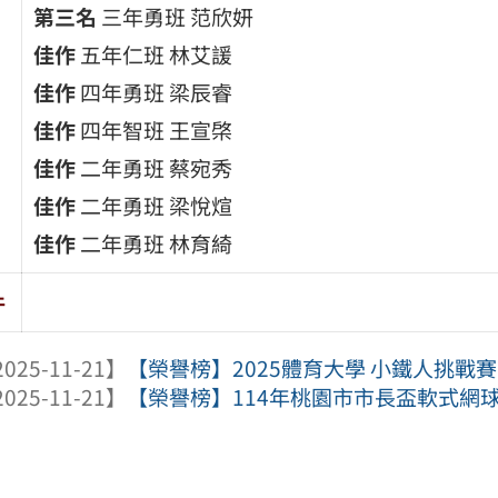
第三名
三年勇班 范欣妍
佳作
五年仁班 林艾諼
佳作
四年勇班 梁辰睿
佳作
四年智班 王宣棨
佳作
二年勇班 蔡宛秀
佳作
二年勇班 梁悅煊
佳作
二年勇班 林育綺
件
025-11-21】
【榮譽榜】2025體育大學 小鐵人挑戰賽
025-11-21】
【榮譽榜】114年桃園市市長盃軟式網