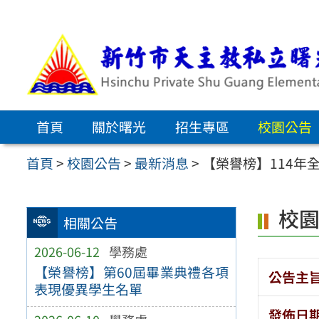
跳
至
主
要
內
首頁
關於曙光
招生專區
校園公告
容
區
首頁
>
校園公告
>
最新消息
>
【榮譽榜】114年
校
相關公告
2026-06-12
學務處
【榮譽榜】第60屆畢業典禮各項
公告主
表現優異學生名單
發佈日