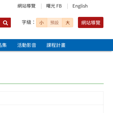
網站導覽
曙光 FB
English
字級：
送出
網站導覽
小
預設
大
搜
尋：
品集
活動影音
課程計畫