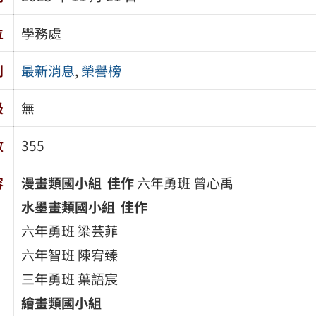
位
學務處
別
最新消息
,
榮譽榜
級
無
數
355
容
漫畫類國小組
佳作
六年勇班 曾心禹
水墨畫類國小組 佳作
六年勇班 梁芸菲
六年智班 陳宥臻
三年勇班 葉語宸
繪畫類國小組