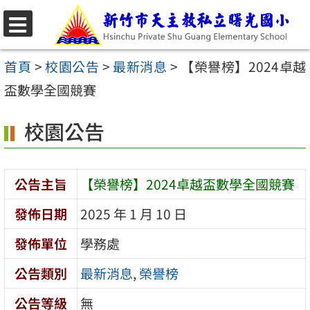
跳
至
選
主
單
首頁
>
校園公告
>
最新消息
>
【榮譽榜】2024卓越
要
盃數學全國競賽
內
校園公告
容
區
公告主旨
【榮譽榜】2024卓越盃數學全國競賽
發佈日期
2025 年 1 月 10 日
發佈單位
學務處
公告類別
最新消息
,
榮譽榜
公告等級
無