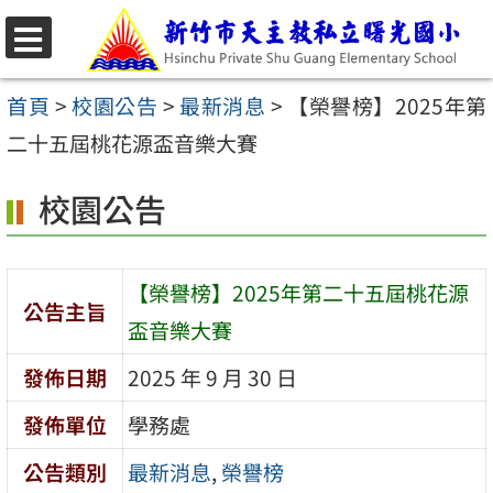
跳
至
選
主
單
首頁
>
校園公告
>
最新消息
>
【榮譽榜】2025年第
要
二十五屆桃花源盃音樂大賽
內
校園公告
容
區
【榮譽榜】2025年第二十五屆桃花源
公告主旨
盃音樂大賽
發佈日期
2025 年 9 月 30 日
發佈單位
學務處
公告類別
最新消息
,
榮譽榜