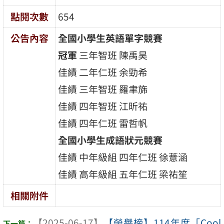
點閱次數
654
公告內容
全國小學生英語單字競賽
冠軍
三年智班 陳禹昊
佳績 二年仁班 余勁希
佳績 三年智班 羅聿旆
佳績 四年智班 江昕祐
佳績 四年仁班 雷哲帆
全國小學生成語狀元競賽
佳績 中年級組 四年仁班 徐薏涵
佳績 高年級組 五年仁班 梁祐笙
相關附件
【2025-06-17】
【榮譽榜】114年度「Cool