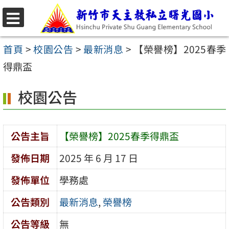
跳
至
選
主
單
首頁
>
校園公告
>
最新消息
>
【榮譽榜】2025春季
要
得鼎盃
內
校園公告
容
區
公告主旨
【榮譽榜】2025春季得鼎盃
發佈日期
2025 年 6 月 17 日
發佈單位
學務處
公告類別
最新消息
,
榮譽榜
公告等級
無