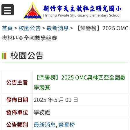
跳
至
選
主
單
首頁
>
校園公告
>
最新消息
>
【榮譽榜】2025 OMC
要
奧林匹亞全國數學競賽
內
校園公告
容
區
【榮譽榜】2025 OMC奧林匹亞全國數
公告主旨
學競賽
發佈日期
2025 年 5 月 01 日
發佈單位
學務處
公告類別
最新消息
,
榮譽榜