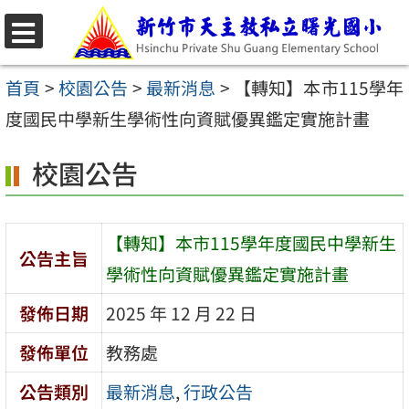
跳
至
選
主
單
首頁
>
校園公告
>
最新消息
>
【轉知】本市115學年
要
度國民中學新生學術性向資賦優異鑑定實施計畫
內
校園公告
容
區
【轉知】本市115學年度國民中學新生
公告主旨
學術性向資賦優異鑑定實施計畫
發佈日期
2025 年 12 月 22 日
發佈單位
教務處
公告類別
最新消息
,
行政公告