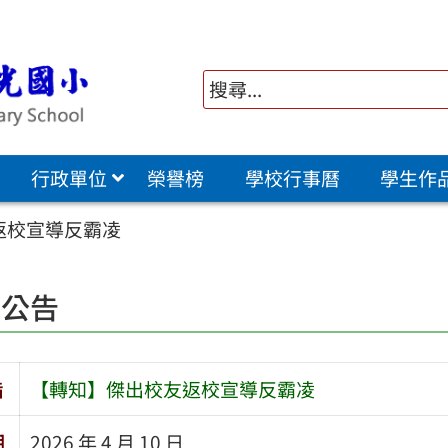
行政單位
榮譽榜
學校行事曆
學生作
返校宣導反霸凌
園公告
旨
【轉知】傑出校友返校宣導反霸凌
期
2026 年 4 月 10 日