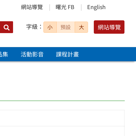
網站導覽
曙光 FB
English
字級：
送出
網站導覽
小
預設
大
搜
尋：
品集
活動影音
課程計畫