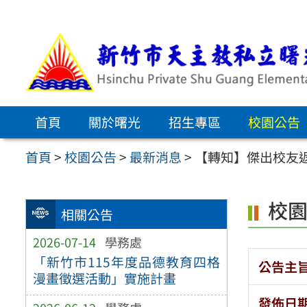
跳
至
主
要
內
首頁
關於曙光
招生專區
校園公告
容
區
首頁
>
校園公告
>
最新消息
>
【轉知】傑出校友
校
相關公告
2026-07-14
學務處
「新竹市115年度品德教育四格
公告主
漫畫徵選活動」實施計畫
發佈日