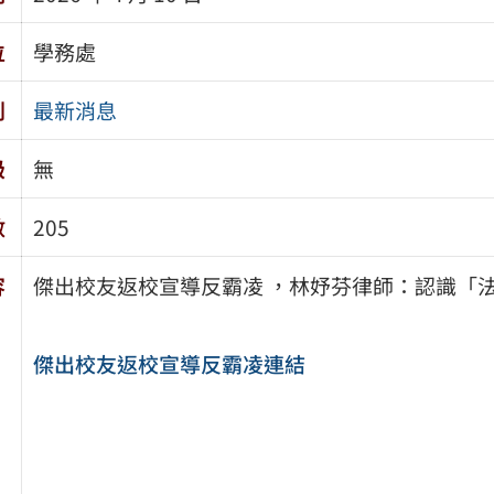
位
學務處
別
最新消息
級
無
數
205
容
傑出校友返校宣導反霸凌 ，林妤芬律師：認識「
傑出校友返校宣導反霸凌連結