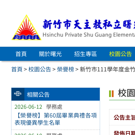
跳
至
主
要
內
首頁
關於曙光
招生專區
校園公告
容
區
首頁
>
校園公告
>
榮譽榜
>
新竹市111學年度金
校
相關公告
2026-06-12
學務處
【榮譽榜】第60屆畢業典禮各項
公告主
表現優異學生名單
發佈日