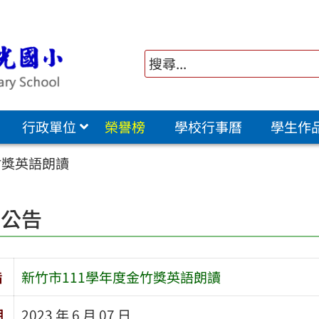
行政單位
榮譽榜
學校行事曆
學生作
竹獎英語朗讀
園公告
旨
新竹市111學年度金竹獎英語朗讀
期
2023 年 6 月 07 日