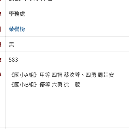
位
學務處
別
榮譽榜
級
無
數
583
容
《國小A組》甲等 四智 蔡汶蓉、四勇 周芷安
《國小B組》優等 六勇 徐 葳