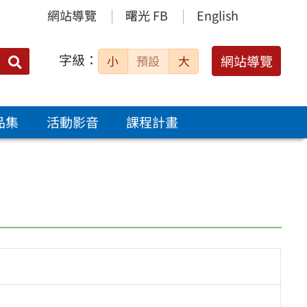
網站導覽
曙光 FB
English
字級：
送出
網站導覽
小
預設
大
搜
尋：
品集
活動影音
課程計畫