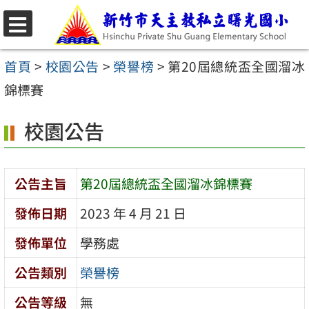
跳
至
選
主
單
首頁
>
校園公告
>
榮譽榜
>
第20屆總統盃全國溜冰
要
錦標賽
內
校園公告
容
區
公告主旨
第20屆總統盃全國溜冰錦標賽
發佈日期
2023 年 4 月 21 日
發佈單位
學務處
公告類別
榮譽榜
公告等級
無