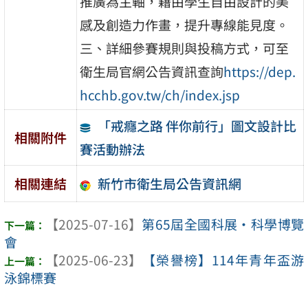
推廣為主軸，藉由學生自由設計的美
感及創造力作畫，提升專線能見度。
三、詳細參賽規則與投稿方式，可至
衛生局官網公告資訊查詢
https://dep.
hcchb.gov.tw/ch/index.jsp
「戒癮之路 伴你前行」圖文設計比
相關附件
賽活動辦法
新竹市衛生局公告資訊網
相關連結
【2025-07-16】
第65屆全國科展・科學博覽
會
【2025-06-23】
【榮譽榜】114年青年盃游
泳錦標賽