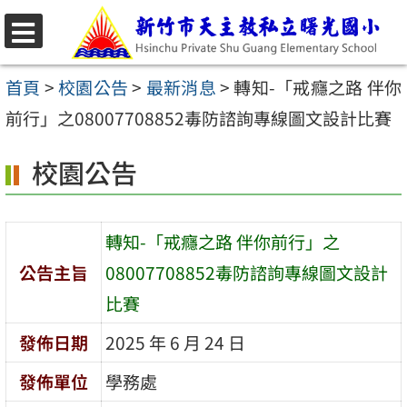
跳
至
選
主
單
首頁
>
校園公告
>
最新消息
>
轉知-「戒癮之路 伴你
要
前行」之08007708852毒防諮詢專線圖文設計比賽
內
校園公告
容
區
轉知-「戒癮之路 伴你前行」之
公告主旨
08007708852毒防諮詢專線圖文設計
比賽
發佈日期
2025 年 6 月 24 日
發佈單位
學務處