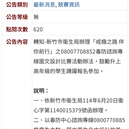
公告類別
最新消息
,
競賽資訊
公告等級
無
點閱次數
620
公告內容
轉知-新竹市衛生局辦理「戒癮之路 伴
你前行」之08007708852毒防諮詢專
線圖文設計比賽活動辦法，鼓勵升上
高年級的學生踴躍報名參加。
說明：
一、依新竹市衛生局114年6月20日衛
心字第1140015379號函辦理。
二、以毒防中心諮詢專線0800770885