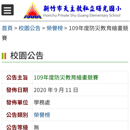
跳
至
選
主
單
首頁
>
校園公告
>
榮譽榜
>
109年度防災教育繪畫競
要
賽
內
校園公告
容
區
公告主旨
109年度防災教育繪畫競賽
發佈日期
2020 年 9 月 11 日
發佈單位
學務處
公告類別
榮譽榜
公告等級
無