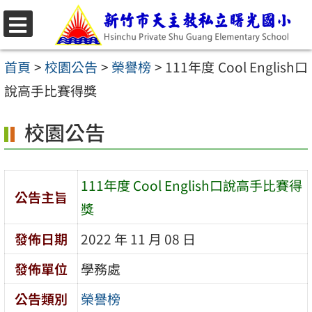
跳
至
選
主
單
首頁
>
校園公告
>
榮譽榜
>
111年度 Cool English口
要
說高手比賽得獎
內
校園公告
容
區
111年度 Cool English口說高手比賽得
公告主旨
獎
發佈日期
2022 年 11 月 08 日
發佈單位
學務處
公告類別
榮譽榜