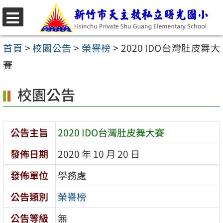
跳
至
選
主
單
首頁
>
校園公告
>
榮譽榜
>
2020 IDO台灣肚皮舞大
要
賽
內
校園公告
容
區
公告主旨
2020 IDO台灣肚皮舞大賽
發佈日期
2020 年 10 月 20 日
發佈單位
學務處
公告類別
榮譽榜
公告等級
無