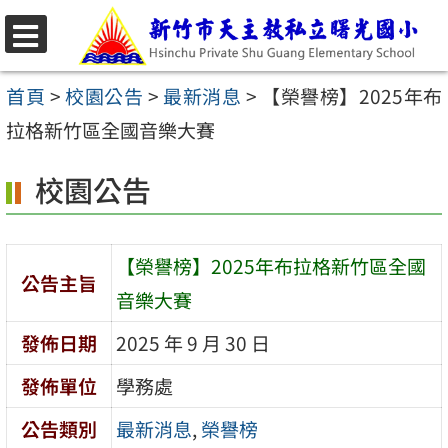
跳
至
選
主
單
首頁
>
校園公告
>
最新消息
>
【榮譽榜】2025年布
要
拉格新竹區全國音樂大賽
內
校園公告
容
區
【榮譽榜】2025年布拉格新竹區全國
公告主旨
音樂大賽
發佈日期
2025 年 9 月 30 日
發佈單位
學務處
公告類別
最新消息
,
榮譽榜