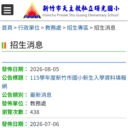
跳
至
選
主
單
首頁
>
行政單位
>
教務處
>
招生專區
>
招生消息
要
招生消息
內
容
區
2026-08-05
115學年度新竹市國小新生入學資料填報
網
最新消息
教務處
438
2026-07-06