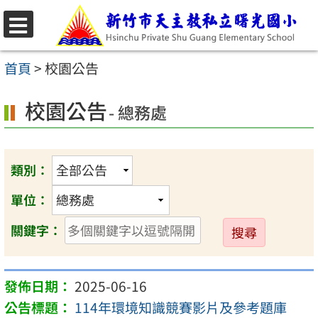
跳
至
選
主
單
首頁
>
校園公告
要
校園公告
內
- 總務處
容
區
類別：
單位：
送
關鍵字：
出
2025-06-16
114年環境知識競賽影片及參考題庫