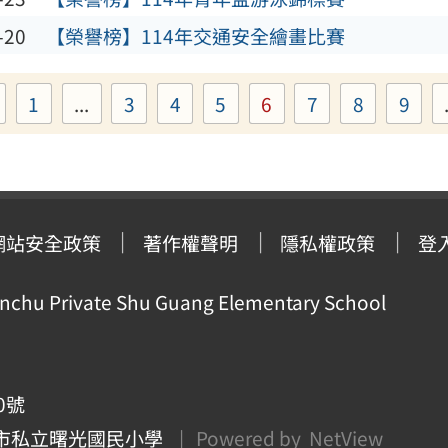
-20
【榮譽榜】114年交通安全繪畫比賽
1
...
3
4
5
6
7
8
9
Page
Page
Page
Page
Page
Page
Page
Pag
網站安全政策
著作權聲明
隱私權政策
登
ivate Shu Guang Elementary School
0號
市私立曙光國民小學
| Powered by
NetView