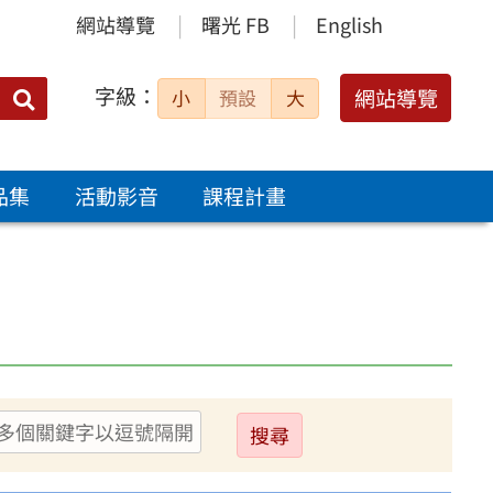
網站導覽
曙光 FB
English
字級：
送出
網站導覽
小
預設
大
搜
尋：
品集
活動影音
課程計畫
送
出