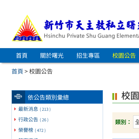
跳
至
主
要
內
首頁
關於曙光
招生專區
校園公告
容
區
首頁
>
校園公告
校
依公告類別彙總
最新消息
( 213 )
行政公告
( 26 )
類別：
榮譽榜
( 472 )