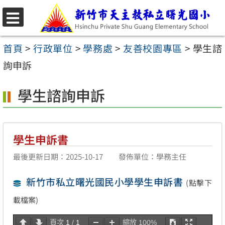
跳
至
選
主
單
首頁
>
行政單位
>
學務處
>
友善校園專區
>
學生諮
要
詢申訴
內
學生諮詢申訴
容
區
學生申訴書
最後更新日期：2025-10-17
發佈單位：學務主任
新竹市私立曙光國民小學學生申訴書
(點擊下
載檔案)
頁次
1
/
1
縮放
100%