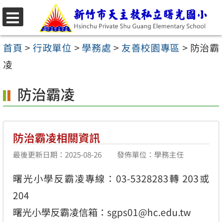
跳
至
選
主
單
首頁
>
行政單位
>
學務處
>
友善校園專區
>
防治霸
要
凌
內
防治霸凌
容
區
防治霸凌相關資訊
最後更新日期：2025-08-26
發佈單位：學務主任
曙光小學反霸凌專線：03-5328283轉 203或
204
曙光小學反霸凌信箱：sgps01@hc.edu.tw