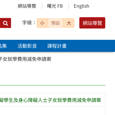
網站導覽
曙光 FB
English
字級：
送出
網站導覽
小
預設
大
搜
尋：
品集
活動影音
課程計畫
子女就學費用減免申請案
障礙學生及身心障礙人士子女就學費用減免申請案