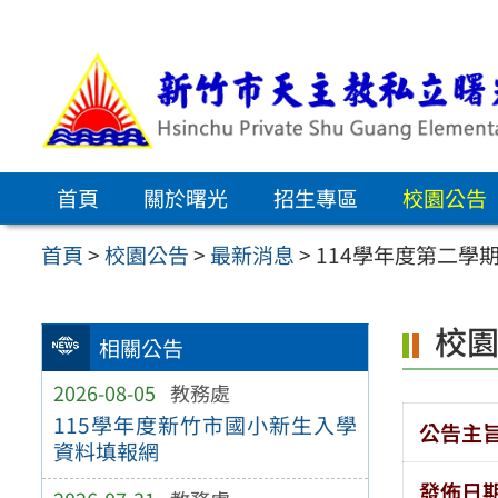
跳
至
主
要
內
首頁
關於曙光
招生專區
校園公告
容
區
首頁
>
校園公告
>
最新消息
>
114學年度第二
校
相關公告
2026-08-05
教務處
115學年度新竹市國小新生入學
公告主
資料填報網
發佈日