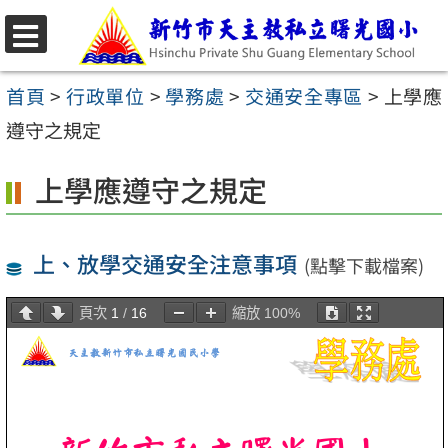
跳
至
選
主
單
首頁
>
行政單位
>
學務處
>
交通安全專區
>
上學應
要
遵守之規定
內
上學應遵守之規定
容
區
上、放學交通安全注意事項
(點擊下載檔案)
頁次
1
/
16
縮放
100%