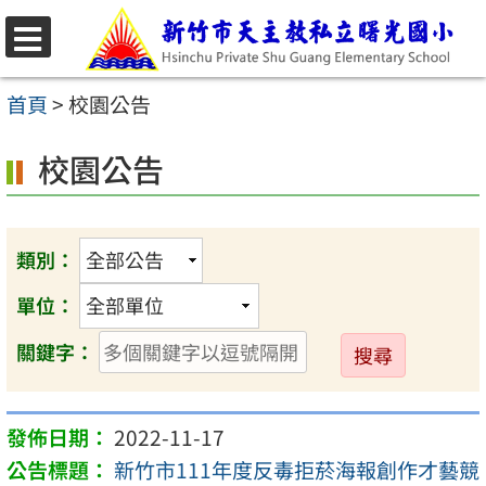
跳
至
選
主
單
首頁
>
校園公告
要
校園公告
內
容
區
類別：
單位：
送
關鍵字：
出
2022-11-17
新竹市111年度反毒拒菸海報創作才藝競