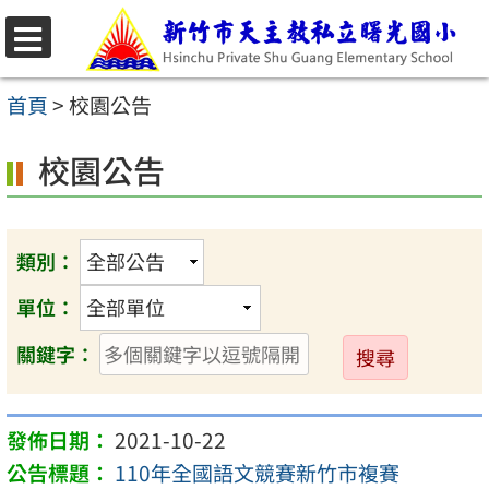
跳
至
選
主
單
首頁
>
校園公告
要
校園公告
內
容
區
類別：
單位：
送
關鍵字：
出
2021-10-22
110年全國語文競賽新竹市複賽