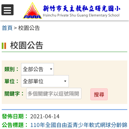
跳
至
選
主
單
首頁
>
校園公告
要
校園公告
內
容
區
類別：
單位：
送
關鍵字：
出
2021-04-14
110年全國自由盃青少年軟式網球分齡錦