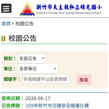
跳
至
選
主
單
首頁
>
校園公告
要
校園公告
內
容
區
類別：
單位：
送
關鍵字：
出
2020-06-17
109年新竹市交通安全繪畫比賽