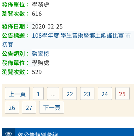
學務處
616
2020-02-25
108學年度 學生音樂暨鄉土歌謠比賽 市
初賽
榮譽榜
學務處
529
上一頁
1
...
22
23
24
25
Page
Page
Page
Page
Pag
26
27
下一頁
Page
Page
依公告類別彙總